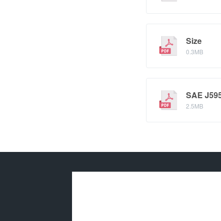
Size
0.3MB
SAE J595 
2.5MB